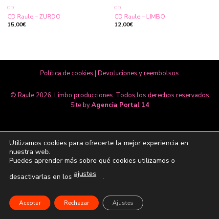
CD
CD
CD Raule – ZURDO
CD Raule – LIMBO
15,00
€
12,00
€
Política de cookies
|
Devoluciones y reembolsos
© Raule 2026. Limbo producciones. Todos los derechos reservados
Site by
Agencia Portal 14
Utilizamos cookies para ofrecerte la mejor experiencia en
nuestra web.
Puedes aprender más sobre qué cookies utilizamos o
ajustes
desactivarlas en los
.
Aceptar
Rechazar
Ajustes