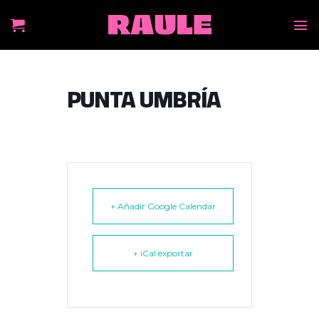
Skip
to
content
PUNTA UMBRÍA
+ Añadir Google Calendar
+ iCal exportar