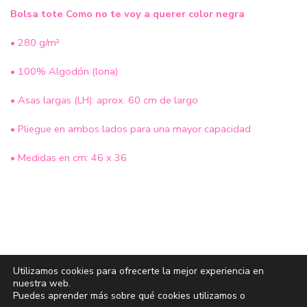
Bolsa tote Como no te voy a querer color negra
• 280 g/m²
• 100% Algodón (lona)
• Asas largas (LH): aprox. 60 cm de largo
• Pliegue en ambos lados para una mayor capacidad
• Medidas en cm: 46 x 36
Utilizamos cookies para ofrecerte la mejor experiencia en
nuestra web.
Puedes aprender más sobre qué cookies utilizamos o
Política de cookies
|
Devoluciones y reembolsos