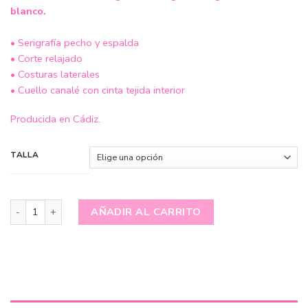
blanco.
• Serigrafía pecho y espalda
• Corte relajado
• Costuras laterales
• Cuello canalé con cinta tejida interior
Producida en Cádiz.
TALLA
Camiseta - Colega Antibalas cantidad
AÑADIR AL CARRITO