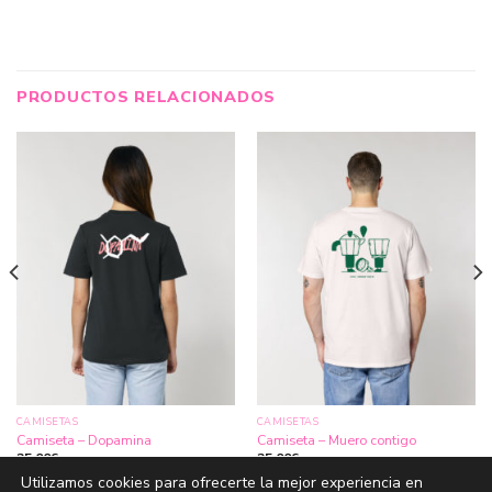
PRODUCTOS RELACIONADOS
CAMISETAS
CAMISETAS
Camiseta – Dopamina
Camiseta – Muero contigo
25,00
€
25,00
€
Utilizamos cookies para ofrecerte la mejor experiencia en